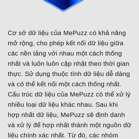
Cá nhân hóa
Onsite Messaging
FAQ
Cấu trúc dữ liệu
Recommendation
Liên hệ
Cơ sở dữ liệu của MePuzz có khả năng
SMS, Zalo ZNS
mở rộng, cho phép kết nối dữ liệu giữa
các nền tảng với nhau một cách thống
nhất và luôn luôn cập nhật theo thời gian
thực. Sử dụng thuộc tính dữ liệu dễ dàng
và có thể kết nối một cách thống nhất.
Cấu trúc dữ liệu của MePuzz có thể xử lý
nhiều loại dữ liệu khác nhau. Sau khi
hợp nhất dữ liệu, MePuzz sẽ định danh
và xử lý để hợp nhất thành một nguồn dữ
liệu chính xác nhất. Từ đó, các nhóm