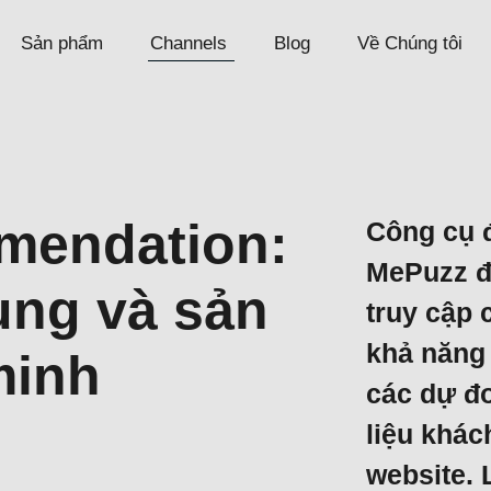
Sản phẩm
Channels
Blog
Về Chúng tôi
mendation:
Công cụ đ
MePuzz để
ung và sản
truy cập 
khả năng
minh
các dự đ
liệu khác
website. 