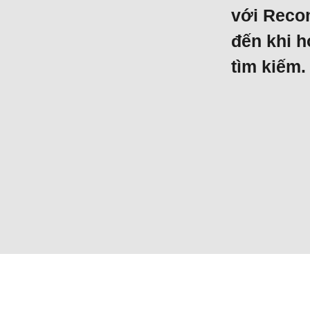
với Reco
đến khi h
tìm kiếm.