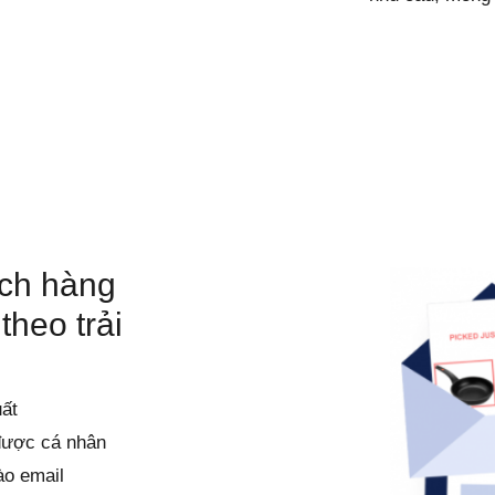
ách hàng
theo trải
ất
được cá nhân
ào email