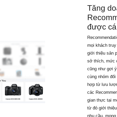
Tăng do
Recomm
được cá
Recommendatio
mọi khách truy
giới thiệu sản
sở thích, mức 
cũng như gợi 
cùng nhóm đối 
hợp từ lưu lượn
các Recommenda
gian thực tại m
từ đó giới thi
nhu cầu, mong