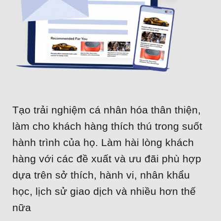
Cá nhân hóa
Onsite Messaging
FAQ
Cấu trúc dữ liệu
Recommendation
Liên hệ
SMS, Zalo ZNS
Tạo trải nghiệm cá nhân hóa thân thiện,
làm cho khách hàng thích thú trong suốt
hành trình của họ. Làm hài lòng khách
hàng với các đề xuất và ưu đãi phù hợp
dựa trên sở thích, hành vi, nhân khẩu
học, lịch sử giao dịch và nhiều hơn thế
nữa