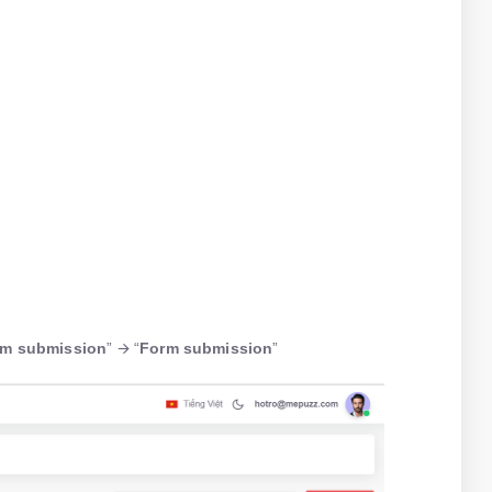
rm submission
” 🡪 “
Form submission
”