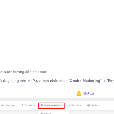
ác bước hướng dẫn như sau:
hủ ứng dụng trên MePuzz, bạn nhấn chọn “
Onsite Marketing
” 🡪 “
Fo