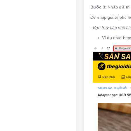
Bước 3
: Nhập giá tr
Để nhập giá trị phù 
- Bạn truy cập vào ch
Ví dụ như: htt