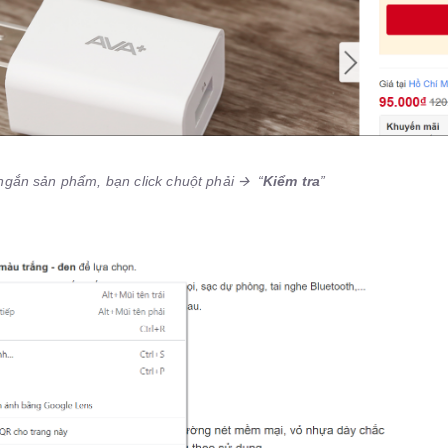
 ngắn sản phẩm, bạn click chuột phải
🡪
“
Kiểm tra
”