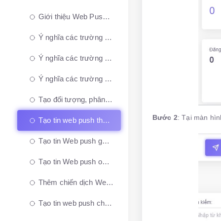
Giới thiệu Web Push Notification
Ý nghĩa các trường nội dung trong soạn thảo nội dung tin nhắn
Ý nghĩa các trường nội dung trong cài đặt hiển thị tin nhắn
Ý nghĩa các trường nội dung, các thẻ HTML trong chiến dịch web push gửi tự động
Tạo đối tượng, phân đoạn khách hàng gửi tin
Bước 2
: Tại màn hì
Tạo tin web push theo thời gian
Tạo tin Web push gửi định kỳ
Tạo tin Web push onsite
Thêm chiến dịch Web Push gửi tự động theo hành vi, trải nghiệm khách trên website
Tạo tin web push chào mừng khi khách đồng ý nhận tin nhắn