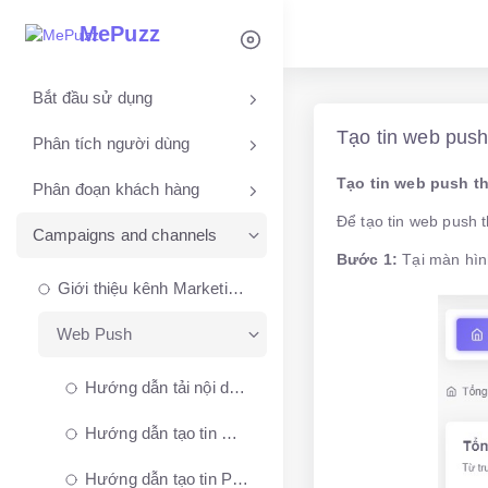
MePuzz
Bắt đầu sử dụng
Tạo tin web push
Phân tích người dùng
Tạo tin web push th
Phân đoạn khách hàng
Để tạo tin web push 
Campaigns and channels
Bước 1:
Tại màn hìn
Giới thiệu kênh Marketing của MePuzz
Web Push
Hướng dẫn tải nội dung lên thư viện Web Push Notification và Push Onsite
Hướng dẫn tạo tin Web Push Notification từ thư viện nội dung
Hướng dẫn tạo tin Push Onsite từ thư viện nội dung